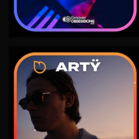
Artÿ
FLAME
Pop