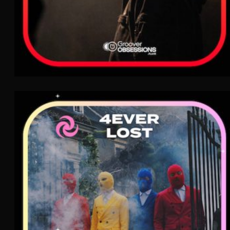
4ever lost
AIR
Pop
R&B