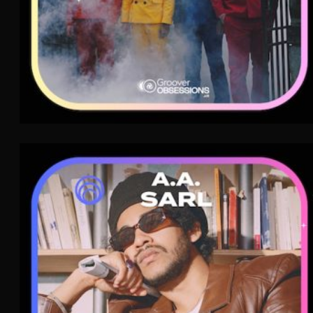
A.A. SARL
Indie Pop
Pop
Pop Rock
WAVE