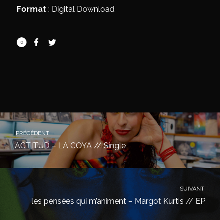
Format
: Digital Download
0
PRÉCÉDENT
ACTITUD – LA COYA // Single
SUIVANT
les pensées qui m’animent – Margot Kurtis // EP