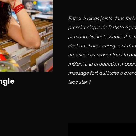
Entrer à pieds joints dans l’arè
premier single de l’artiste éq
personnalité inclassable. À la fo
c’est un shaker énergisant d’un
américaines rencontrent la pop
mêlent à la production moderne
message fort qui incite à pre
ngle
l’écouter ?