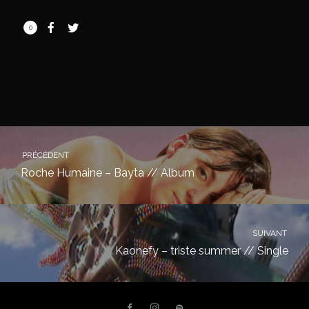
0
PRÉCÉDENT
Roche Humaine – Bayta // Album
SUIVANT
Kaonefy – triste summer // Single