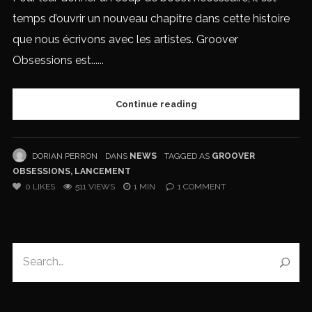
temps d’ouvrir un nouveau chapitre dans cette histoire
que nous écrivons avec les artistes. Groover
Obsessions est......
Continue reading
DORIAN PERRON
DANS
NEWS
TAGGED AS
GROOVER
OBSESSIONS
,
LANCEMENT
0
LIKES
511 VIEWS
1 MIN
1
COMMENT