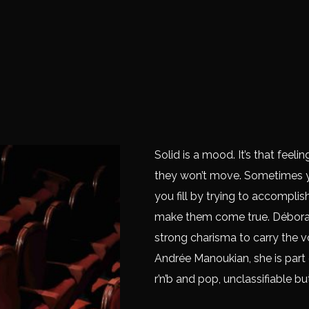
Solid is a mood. It’s that feeli
they won’t move. Sometimes yo
you fill by trying to accompli
make them come true. Déborah a
strong charisma to carry the v
Andrée Manoukian, she is part
r’n’b and pop, unclassifiable b