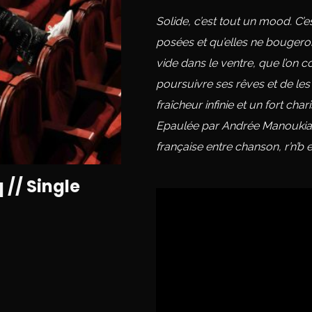
Solide, c’est tout un mood. C’
posées et qu’elles ne bougero
vide dans le ventre, que l’on 
poursuivre ses rêves et de le
fraîcheur infinie et un fort cha
Epaulée par Andrée Manoukian, 
française entre chanson, r’n’b 
 // Single