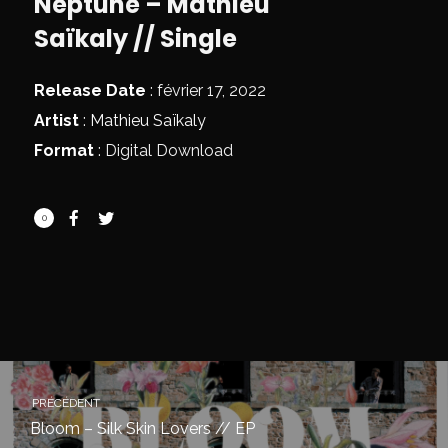
Neptune – Mathieu
Saïkaly // Single
Release Date
: février 17, 2022
Artist
:
Mathieu Saïkaly
Format
: Digital Download
0
PRÉCÉDENT
Bloom – Silk Skin Lovers // EP