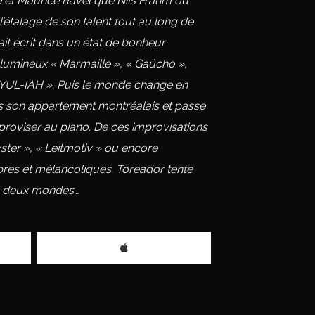
tie et Maurice Ravel que Nils Frahm ou
t l’étalage de son talent tout au long de
tait écrit dans un état de bonheur
 lumineux « Marmaille », « Gaücho »,
« YUL-IAH ». Puis le monde change en
ans son appartement montréalais et passe
proviser au piano. De ces improvisations
yster », « Leitmotiv » ou encore
res et mélancoliques. Toreador tente
ces deux mondes…