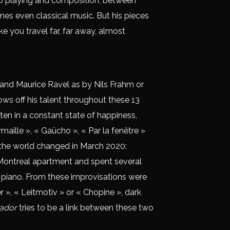
no playing and composition, between
es even classical music. But his pieces
e you travel far, far away, almost
 and Maurice Ravel as by Nils Frahm or
ows off his talent throughout these 13
tten in a constant state of happiness,
aille », « Gaücho », « Par la fenêtre »
the world changed in March 2020:
is Montreal apartment and spent several
e piano. From these improvisations were
r », « Leitmotiv » or « Chopine », dark
ador
tries to be a link between these two