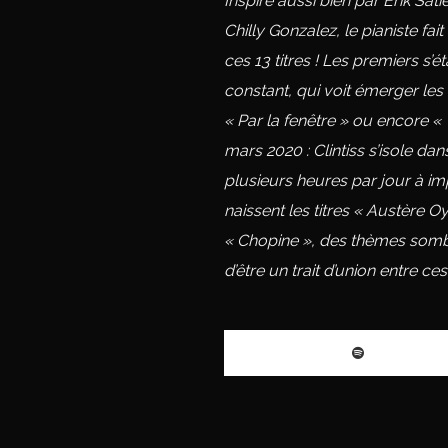
Inspiré aussi bien par Erik Sa
Chilly Gonzalez, le pianiste fai
ces 13 titres ! Les premiers s’é
constant, qui voit émerger les
« Par la fenêtre » ou encore 
mars 2020 : Clintiss s’isole d
plusieurs heures par jour à im
naissent les titres « Austère O
« Chopine », des thèmes somb
d’être un trait d’union entre 