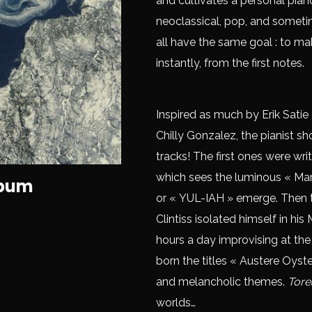
and cultivates a personal pia
neoclassical, pop, and sometim
all have the same goal : to mak
instantly, from the first notes.
Inspired as much by Erik Satie
Chilly Gonzalez, the pianist sh
tracks! The first ones were wri
which sees the luminous « Marm
lbum
or « YUL-IAH » emerge. Then 
Clintiss isolated himself in h
hours a day improvising at th
born the titles « Austere Oyste
and melancholic themes.
Tore
worlds…