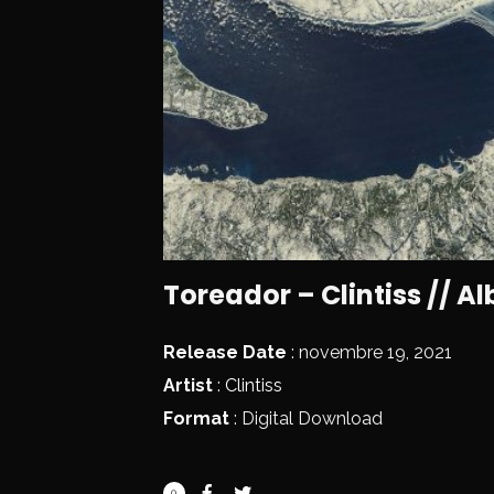
Toreador – Clintiss // A
Release Date
: novembre 19, 2021
Artist
:
Clintiss
Format
: Digital Download
0