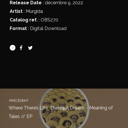
Release Date
: décembre 9, 2022
Artist
:
Murgida
Catalog ref.
: OBS270
Format
: Digital Download
2
PRÉCÉDENT
Where There’s Life, There’s A Dream – Meaning of
Tales // EP