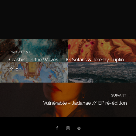
PRÉCÉDENT
Crashing in the Waves – DG Solaris & Jeremy Tuplin
// EP
SUIVANT
Vulnérable – Jadanaë // EP ré-édition