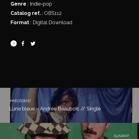
Genre
:
Indie-pop
Catalog ref.
: OBS112
Format
: Digital Download
0
PRÉCÉDENT
Lune bleue – Andrée Beaubois // Single
SUIVANT