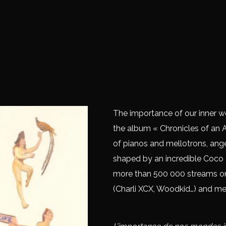
The importance of our inner wo
the album « Chronicles of an Al
of pianos and mellotrons, ang
shaped by an incredible Coco 
more than 500 000 streams on 
(Charli XCX, Woodkid…) and medi