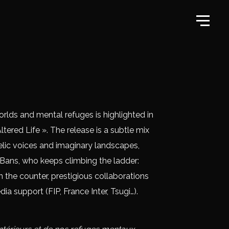
rlds and mental refuges is highlighted in
tered Life ». The release is a subtle mix
elic voices and imaginary landscapes,
Bans, who keeps climbing the ladder:
the counter, prestigious collaborations
a support (FIP, France Inter, Tsugi…).