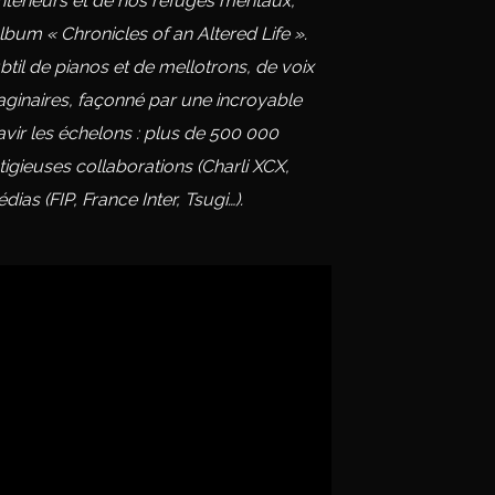
térieurs et de nos refuges mentaux,
lbum « Chronicles of an Altered Life ».
btil de pianos et de mellotrons, de voix
ginaires, façonné par une incroyable
vir les échelons : plus de 500 000
igieuses collaborations (Charli XCX,
ias (FIP, France Inter, Tsugi…).