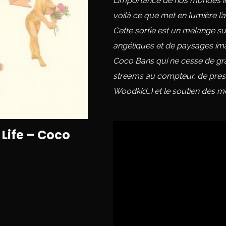
L’importance de nos mondes in
voilà ce que met en lumière l’a
Cette sortie est un mélange su
angéliques et de paysages ima
Coco Bans qui ne cesse de gra
streams au compteur, de prest
Woodkid…) et le soutien des méd
 Life – Coco