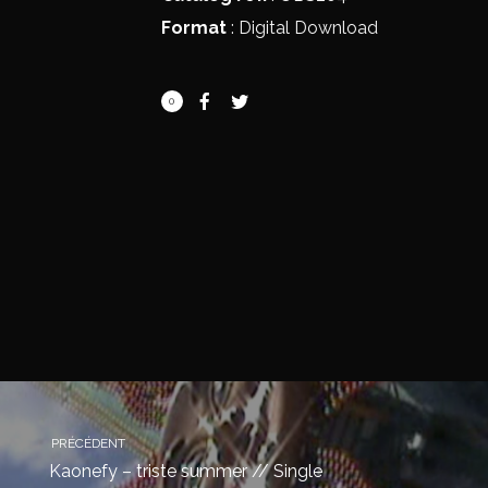
Format
: Digital Download
0
PRÉCÉDENT
Kaonefy – triste summer // Single