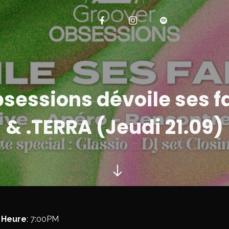
sessions dévoile ses fa
& .TERRA (Jeudi 21.09)
Heure
: 7:00PM